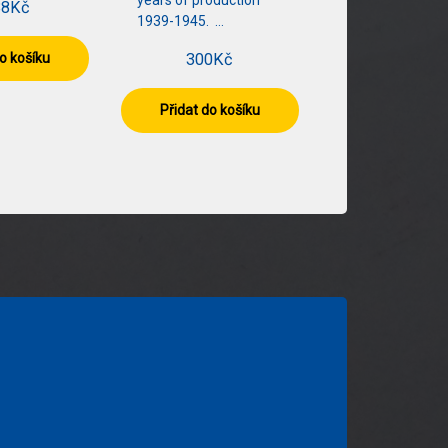
years of production
38
Kč
1939-1945. …
do košíku
300
Kč
Přidat do košíku