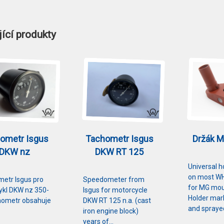
ící produkty
ometr Isgus
Tachometr Isgus
Držák 
DKW nz
DKW RT 125
Universal h
on most WH
etr Isgus pro
Speedometer from
for MG mou
kl DKW nz 350-
Isgus for motorcycle
Holder ma
hometr obsahuje
DKW RT 125 n.a. (cast
and spray
iron engine block)
years of…