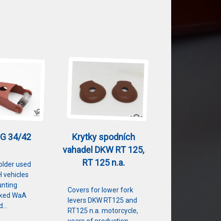
MG 34/42
Krytky spodních
vahadel DKW RT 125,
RT 125 n.a.
older used
 vehicles
nting
Covers for lower fork
rked WaA
levers DKW RT125 and
ed…
RT125 n.a. motorcycle,