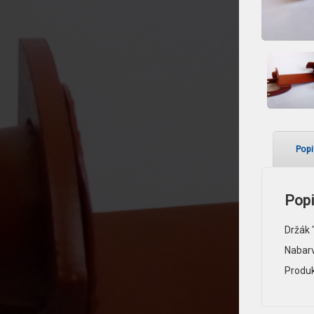
Popi
Pop
Držák 
Nabarv
Produk