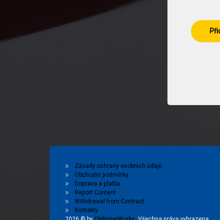
Při
Zásady ochrany osobních údajů
Obchodní podmínky
Doprava a platba
Report Content
Withdrawal from Contract
Kontakty
2026 © by
OldtimerWorks
. Všechna práva vyhrazena.