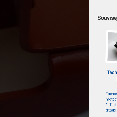
Souvisej
Tach
Tachom
motocy
1. Tac
držák!