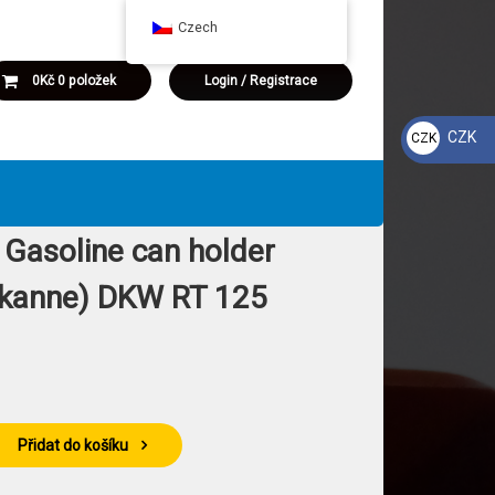
Czech
šík
k
0Kč
0 položek
Login
/
Registrace
é produkty v košíku.
CZK
CZK
Kč
, Gasoline can holder
zkanne) DKW RT 125
ine can holder (Spritzkanne) DKW RT 125 množství
Přidat do košíku