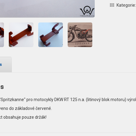
Kategorie
s
is
"Spritzkanne" pro motocykly DKW RT 125 n.a. (litinový blok motoru) výr
eno do základové červené.
t obsahuje pouze držák!