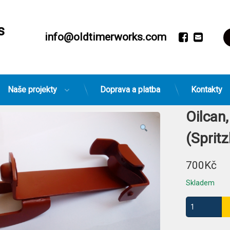
s
Ko
Faceboo
Email
Tel:
info@oldtimerworks.com
Žádn
Naše projekty
Doprava a platba
Kontakty
Oilcan
(Sprit
700
Kč
Skladem
Oilcan, Gasol