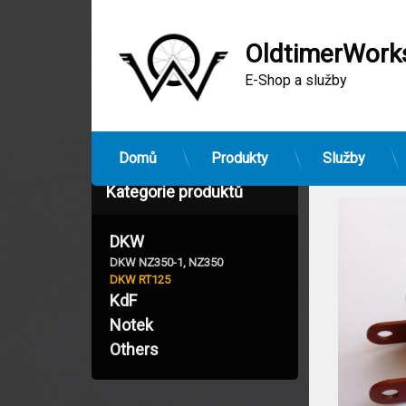
OldtimerWork
E-Shop a služby
Přejít
Domů
Produkty
Služby
k
Kategorie produktů
obsahu
webu
DKW
DKW NZ350-1, NZ350
DKW RT125
KdF
Notek
Others